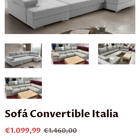
Sofá Convertible Italia
Precio
Precio
€1.099,99
€1.460,00
habitual
de